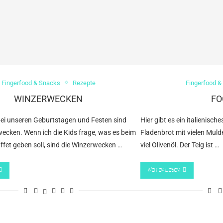
Fingerfood & Snacks
Rezepte
Fingerfood &
WINZERWECKEN
FO
 bei unseren Geburtstagen und Festen sind
Hier gibt es ein italienisch
ecken. Wenn ich die Kids frage, was es beim
Fladenbrot mit vielen Mul
fet geben soll, sind die Winzerwecken …
viel Olivenöl. Der Teig ist …
WEITERLESEN