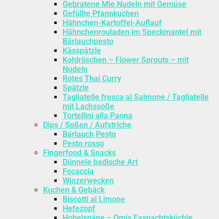
Gebratene Mie Nudeln mit Gemüse
Gefüllte Pfannkuchen
Hähnchen-Kartoffel-Auflauf
Hähnchenrouladen im Speckmantel mit
Bärlauchpesto
Kässpätzle
Kohlröschen – Flower Sprouts – mit
Nudeln
Rotes Thai Curry
Spätzle
Tagliatelle fresca al Salmone / Tagliatelle
mit Lachssoße
Tortellini alla Panna
Dips / Soßen / Aufstriche
Bärlauch Pesto
Pesto rosso
Fingerfood & Snacks
Dünnele badische Art
Focaccia
Winzerwecken
Kuchen & Gebäck
Biscotti al Limone
Hefezopf
Hobelspäne – Omis Fasnachtsküchle