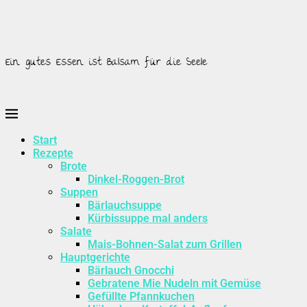
Ein gutes Essen ist Balsam für die Seele
Start
Rezepte
Brote
Dinkel-Roggen-Brot
Suppen
Bärlauchsuppe
Kürbissuppe mal anders
Salate
Mais-Bohnen-Salat zum Grillen
Hauptgerichte
Bärlauch Gnocchi
Gebratene Mie Nudeln mit Gemüse
Gefüllte Pfannkuchen