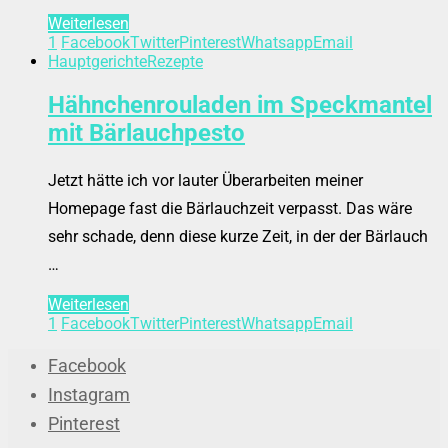
Weiterlesen
1
Facebook
Twitter
Pinterest
Whatsapp
Email
Hauptgerichte
Rezepte
Hähnchenrouladen im Speckmantel
mit Bärlauchpesto
Jetzt hätte ich vor lauter Überarbeiten meiner
Homepage fast die Bärlauchzeit verpasst. Das wäre
sehr schade, denn diese kurze Zeit, in der der Bärlauch
…
Weiterlesen
1
Facebook
Twitter
Pinterest
Whatsapp
Email
Facebook
Instagram
Pinterest