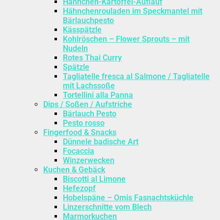
Hähnchen-Kartoffel-Auflauf
Hähnchenrouladen im Speckmantel mit
Bärlauchpesto
Kässpätzle
Kohlröschen – Flower Sprouts – mit
Nudeln
Rotes Thai Curry
Spätzle
Tagliatelle fresca al Salmone / Tagliatelle
mit Lachssoße
Tortellini alla Panna
Dips / Soßen / Aufstriche
Bärlauch Pesto
Pesto rosso
Fingerfood & Snacks
Dünnele badische Art
Focaccia
Winzerwecken
Kuchen & Gebäck
Biscotti al Limone
Hefezopf
Hobelspäne – Omis Fasnachtsküchle
Linzerschnitte vom Blech
Marmorkuchen