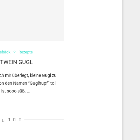
Gebäck
Rezepte
OTWEIN GUGL
h mir überlegt, kleine Gugl zu
hon den Namen “Guglhupf” toll
 ist sooo süß. …