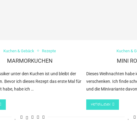
Kuchen & Gebäck
Rezepte
Kuchen & 
MARMORKUCHEN
MINI R
ssiker unter den Kuchen ist und bleibt der
Dieses Weihnachten habe ic
 Bevor ich dieses Rezept das erste Mal für
verschenken. Ich finde sc
t habe, habe ich …
und die Minivariante davon
WEITERLESEN