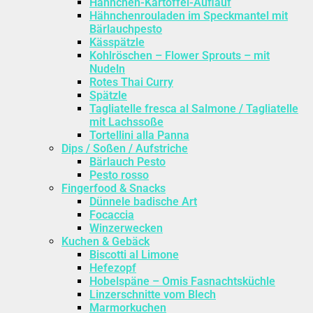
Hähnchen-Kartoffel-Auflauf
Hähnchenrouladen im Speckmantel mit
Bärlauchpesto
Kässpätzle
Kohlröschen – Flower Sprouts – mit
Nudeln
Rotes Thai Curry
Spätzle
Tagliatelle fresca al Salmone / Tagliatelle
mit Lachssoße
Tortellini alla Panna
Dips / Soßen / Aufstriche
Bärlauch Pesto
Pesto rosso
Fingerfood & Snacks
Dünnele badische Art
Focaccia
Winzerwecken
Kuchen & Gebäck
Biscotti al Limone
Hefezopf
Hobelspäne – Omis Fasnachtsküchle
Linzerschnitte vom Blech
Marmorkuchen