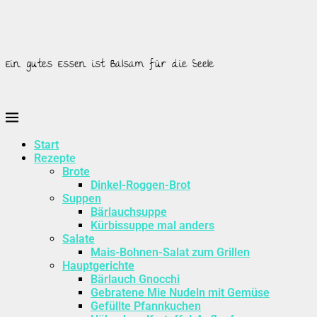
Ein gutes Essen ist Balsam für die Seele
Start
Rezepte
Brote
Dinkel-Roggen-Brot
Suppen
Bärlauchsuppe
Kürbissuppe mal anders
Salate
Mais-Bohnen-Salat zum Grillen
Hauptgerichte
Bärlauch Gnocchi
Gebratene Mie Nudeln mit Gemüse
Gefüllte Pfannkuchen