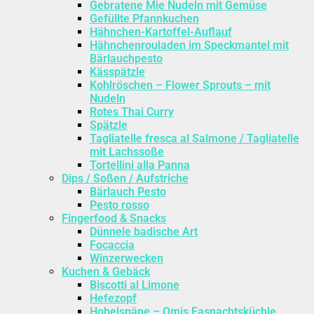
Gebratene Mie Nudeln mit Gemüse
Gefüllte Pfannkuchen
Hähnchen-Kartoffel-Auflauf
Hähnchenrouladen im Speckmantel mit
Bärlauchpesto
Kässpätzle
Kohlröschen – Flower Sprouts – mit
Nudeln
Rotes Thai Curry
Spätzle
Tagliatelle fresca al Salmone / Tagliatelle
mit Lachssoße
Tortellini alla Panna
Dips / Soßen / Aufstriche
Bärlauch Pesto
Pesto rosso
Fingerfood & Snacks
Dünnele badische Art
Focaccia
Winzerwecken
Kuchen & Gebäck
Biscotti al Limone
Hefezopf
Hobelspäne – Omis Fasnachtsküchle