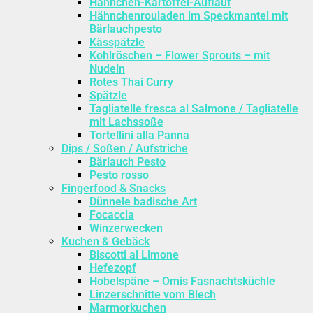
Hähnchen-Kartoffel-Auflauf
Hähnchenrouladen im Speckmantel mit
Bärlauchpesto
Kässpätzle
Kohlröschen – Flower Sprouts – mit
Nudeln
Rotes Thai Curry
Spätzle
Tagliatelle fresca al Salmone / Tagliatelle
mit Lachssoße
Tortellini alla Panna
Dips / Soßen / Aufstriche
Bärlauch Pesto
Pesto rosso
Fingerfood & Snacks
Dünnele badische Art
Focaccia
Winzerwecken
Kuchen & Gebäck
Biscotti al Limone
Hefezopf
Hobelspäne – Omis Fasnachtsküchle
Linzerschnitte vom Blech
Marmorkuchen