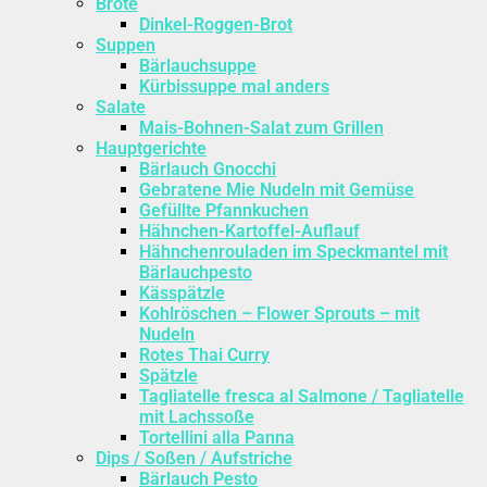
Brote
Dinkel-Roggen-Brot
Suppen
Bärlauchsuppe
Kürbissuppe mal anders
Salate
Mais-Bohnen-Salat zum Grillen
Hauptgerichte
Bärlauch Gnocchi
Gebratene Mie Nudeln mit Gemüse
Gefüllte Pfannkuchen
Hähnchen-Kartoffel-Auflauf
Hähnchenrouladen im Speckmantel mit
Bärlauchpesto
Kässpätzle
Kohlröschen – Flower Sprouts – mit
Nudeln
Rotes Thai Curry
Spätzle
Tagliatelle fresca al Salmone / Tagliatelle
mit Lachssoße
Tortellini alla Panna
Dips / Soßen / Aufstriche
Bärlauch Pesto