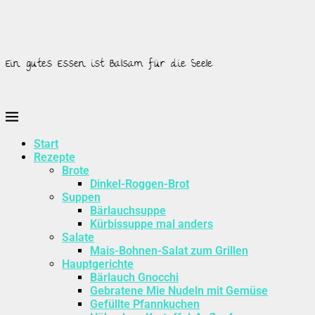
Ein gutes Essen ist Balsam für die Seele
Start
Rezepte
Brote
Dinkel-Roggen-Brot
Suppen
Bärlauchsuppe
Kürbissuppe mal anders
Salate
Mais-Bohnen-Salat zum Grillen
Hauptgerichte
Bärlauch Gnocchi
Gebratene Mie Nudeln mit Gemüse
Gefüllte Pfannkuchen