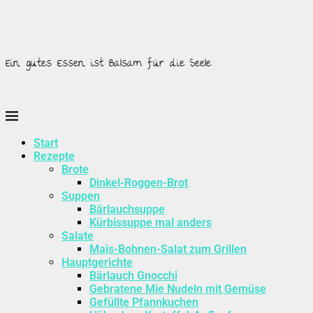
Ein gutes Essen ist Balsam für die Seele
Start
Rezepte
Brote
Dinkel-Roggen-Brot
Suppen
Bärlauchsuppe
Kürbissuppe mal anders
Salate
Mais-Bohnen-Salat zum Grillen
Hauptgerichte
Bärlauch Gnocchi
Gebratene Mie Nudeln mit Gemüse
Gefüllte Pfannkuchen