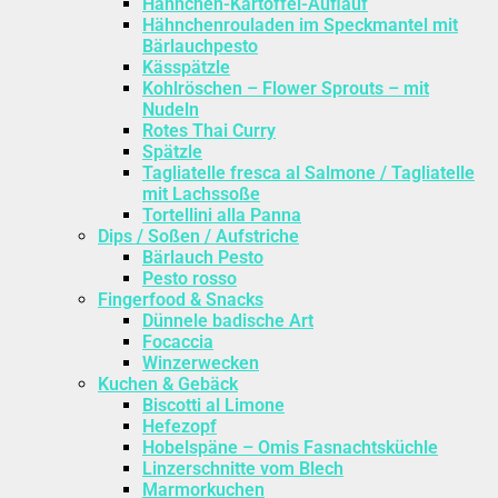
Hähnchen-Kartoffel-Auflauf
Hähnchenrouladen im Speckmantel mit
Bärlauchpesto
Kässpätzle
Kohlröschen – Flower Sprouts – mit
Nudeln
Rotes Thai Curry
Spätzle
Tagliatelle fresca al Salmone / Tagliatelle
mit Lachssoße
Tortellini alla Panna
Dips / Soßen / Aufstriche
Bärlauch Pesto
Pesto rosso
Fingerfood & Snacks
Dünnele badische Art
Focaccia
Winzerwecken
Kuchen & Gebäck
Biscotti al Limone
Hefezopf
Hobelspäne – Omis Fasnachtsküchle
Linzerschnitte vom Blech
Marmorkuchen